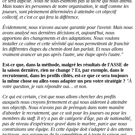
ce sera difficile. Nous ne sous-estimons pas la tâche qui nous attend.
Mais toutes les personnes de notre organisation, le staff comme les
joueurs, sont pleinement déterminées à atteindre cet objectif
collectif, et c'est ce qui fera la différence.
Évidemment, nous n'avons aucune garantie pour l'avenir. Mais nous
avons analysé nos dernières décisions et, aujourd'hui, nous
apportons des changements et des adaptations. Nous voulons
installer ce calme et cette sérénité qui nous permettront de franchir
les différentes étapes du chemin dont Ian parlait. Et nous allons
vraiment avancer un pas après l'autre, une étape après l'autre."
Est-ce que, dans la méthode, malgré les résultats de l'ASSE de
la saison dernière, rien ne change ? Et, par exemple, dans le
recrutement, dans les profils ciblés, est-ce que ce sera toujours
la même chose ou allez-vous adapter un peu votre stratégie ?
"À
votre question, je vais répondre oui… et non.
Ce qui est certain, c'est que nous allons chercher des profils
auxquels nous croyons fermement et qui nous aideront à atteindre
nos objectifs. Nous n'avons pas de prérequis dans notre manière
d'aborder le recrutement, que ce soit pour les joueurs ou pour les
membres du staff. Il n'y a pas de catégorie d'âge, pas de nationalité,
pas de niveau d'expérience gravé dans le marbre, parce que nous
construisons une équipe. Et cette équipe doit s'adapter à des attentes
tactiques, aux exigences de la compétition et à toute la saison qui