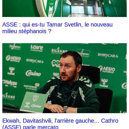
ASSE : qui es-tu Tamar Svetlin, le nouveau
milieu stéphanois ?
Ekwah, Davitashvili, l'arrière gauche... Cathro
(ASSE) parle mercato