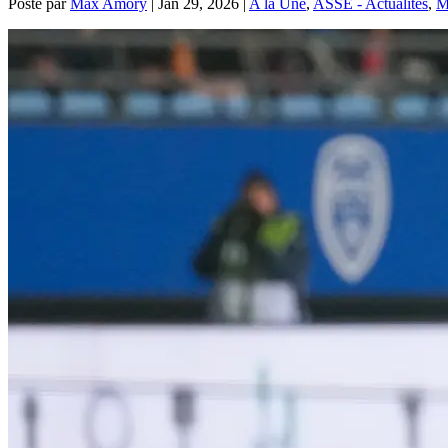
Posté par
Max Amory
|
Jan 29, 2026
|
A la Une
,
ASSE - Actualités
,
M