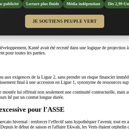
s publicité
Lecture plus fluide
Média indépendant
Dès 2,99 €/
JE SOUTIENS PEUPLE VERT
éveloppement, Kanté avait été recruté dans une logique de projection 
nt pour toutes les parties.
rompu aux exigences de la Ligue 2, sans prendre un risque financier imm
tissement final à une accession en Ligue 1, synonyme de ressources suppl
montée lui offrirait non seulement une continuité contractuelle, mais auss
ours lié par un contrat longue durée.
 excessive pour l'ASSE
cato hivernal : renforcer l’effectif sans hypothéquer l’avenir, tout en a
 Depuis le début de saison et l'affaire Ekwah, les Verts étaient orphelin 