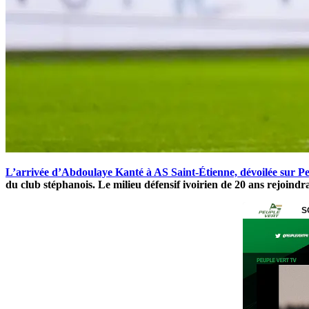
L’arrivée d’
Abdoulaye Kanté
à
AS Saint-Étienne, dévoilée sur P
du club stéphanois. Le milieu défensif ivoirien de 20 ans rejoind