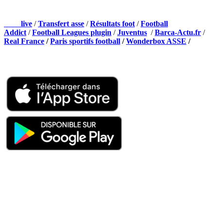
NOS PARTENAIRES
Foot
live
/
Transfert asse
/
Résultats foot
/
Football
Addict
/
Football Leagues plugin
/
Juventus
/
Barca-Actu.fr
/
Real France
/
Paris sportifs football
/
Wonderbox ASSE
/
Appli mobile
QUI SOMMES-NOUS ?
Actualités – ASSE – Foot
Peuple-Vert.fr est un site qui traite l’actualité de l’AS St-Etienne. Les
infos, le mercato, des exclus, les résultats, les classements, les