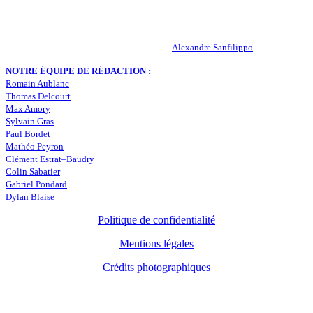
statistiques… Retrouvez tout ce qui concerne votre club de coeur !
RESPONSABLE DE LA PUBLICATION :
Alexandre Sanfilippo
NOTRE ÉQUIPE DE RÉDACTION :
Romain Aublanc
Thomas Delcourt
Max Amory
Sylvain Gras
Paul Bordet
Mathéo Peyron
Clément Estrat–Baudry
Colin Sabatier
Gabriel Pondard
Dylan Blaise
Politique de confidentialité
Mentions légales
Crédits photographiques