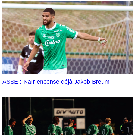
ASSE : Naïr encense déjà Jakob Breum