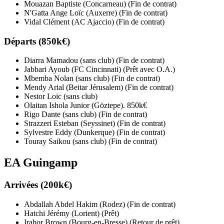
Mouazan Baptiste (Concarneau) (Fin de contrat)
N'Gatta Ange Loïc (Auxerre) (Fin de contrat)
Vidal Clément (AC Ajaccio) (Fin de contrat)
Départs (850k€)
Diarra Mamadou (sans club) (Fin de contrat)
Jabbari Ayoub (FC Cincinnati) (Prêt avec O.A.)
Mbemba Nolan (sans club) (Fin de contrat)
Mendy Arial (Beitar Jérusalem) (Fin de contrat)
Nestor Loic (sans club)
Olaitan Ishola Junior (Göztepe). 850k€
Rigo Dante (sans club) (Fin de contrat)
Strazzeri Esteban (Seyssinet) (Fin de contrat)
Sylvestre Eddy (Dunkerque) (Fin de contrat)
Touray Saikou (sans club) (Fin de contrat)
EA Guingamp
Arrivées (200k€)
Abdallah Abdel Hakim (Rodez) (Fin de contrat)
Hatchi Jérémy (Lorient) (Prêt)
Irabor Brown (Bourg-en-Bresse) (Retour de prêt)