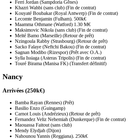
Ferri Jordan (Sampdoria Gênes)
Khazri Wahbi (sans club) (Fin de contrat)
Kouyaté Boubakar (Royal Antwerp) (Fin de contrat)
Lecomte Benjamin (Fulham). 500k€
Maamma Othmane (Watford) 1.30 M€
Maksimovic Nikola (sans club) (Fin de contrat)
Meïté Bamo (Marseille) (Retour de prêt)
Nzingoula Rabby (Strasbourg) (Retour de prêt)
Sacko Falaye (Neftchi Bakou) (Fin de contrat)
Sagnan Modibo (Rizespor) (Prêt avec O.A.)
Sylla Issiaga (Asteras Tripolis) (Fin de contrat)
Touré Birama (Manisa FK) (Transfert définitif)
Nancy
Arrivées (250k€)
Bamba Rayan (Rennes) (Prêt)
Basilio Enzo (Guingamp)
Carnot Louis (Andrézieux) (Retour de prêt)
Fernandez Veliz Nehemiah (Dunkerque) (Fin de contrat)
Maouassa Faitout (sans club)
Mendy Elydjah (Dijon)
Nahounou Yannis (Reggiana). 250k€