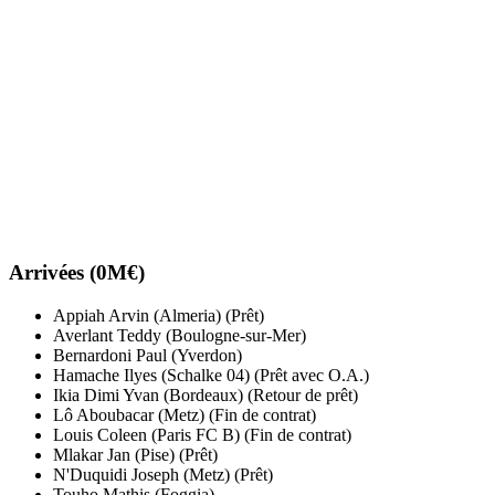
Arrivées (0M€)
Appiah Arvin (Almeria) (Prêt)
Averlant Teddy (Boulogne-sur-Mer)
Bernardoni Paul (Yverdon)
Hamache Ilyes (Schalke 04) (Prêt avec O.A.)
Ikia Dimi Yvan (Bordeaux) (Retour de prêt)
Lô Aboubacar (Metz) (Fin de contrat)
Louis Coleen (Paris FC B) (Fin de contrat)
Mlakar Jan (Pise) (Prêt)
N'Duquidi Joseph (Metz) (Prêt)
Touho Mathis (Foggia)