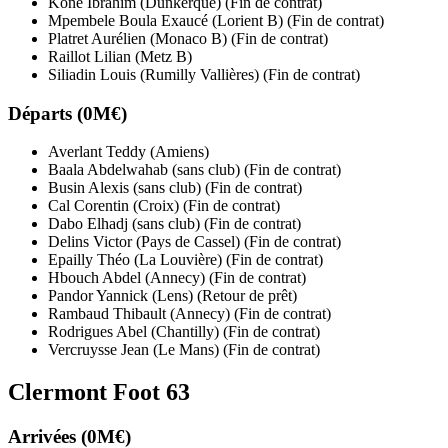
Koné Ibrahim (Dunkerque) (Fin de contrat)
Mpembele Boula Exaucé (Lorient B) (Fin de contrat)
Platret Aurélien (Monaco B) (Fin de contrat)
Raillot Lilian (Metz B)
Siliadin Louis (Rumilly Vallières) (Fin de contrat)
Départs (0M€)
Averlant Teddy (Amiens)
Baala Abdelwahab (sans club) (Fin de contrat)
Busin Alexis (sans club) (Fin de contrat)
Cal Corentin (Croix) (Fin de contrat)
Dabo Elhadj (sans club) (Fin de contrat)
Delins Victor (Pays de Cassel) (Fin de contrat)
Epailly Théo (La Louvière) (Fin de contrat)
Hbouch Abdel (Annecy) (Fin de contrat)
Pandor Yannick (Lens) (Retour de prêt)
Rambaud Thibault (Annecy) (Fin de contrat)
Rodrigues Abel (Chantilly) (Fin de contrat)
Vercruysse Jean (Le Mans) (Fin de contrat)
Clermont Foot 63
Arrivées (0M€)