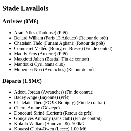
Stade Lavallois
Arrivées (0M€)
Aradj Ylies (Toulouse) (Prêt)
Benard William (Paris 13 Atletico) (Retour de prêt)
Chatelain Théo (Furiani Agliani) (Retour de prêt)
Commaret Mattéo (Bourg-en-Bresse) (Fin de contrat)
Maddy Eros (Auxerre) (Prêt)
Maggiotti Julien (Bastia) (Fin de contrat)
Mandouki Cyril (sans club)
Mupemba Noa (Avranches) (Retour de prêt
Départs (1.5M€)
Adéoti Jordan (Avranches) (Fin de contrat)
Badey Ange (Bayonne) (Prêt)
Chatelain Théo (FC 93 Bobigny) (Fin de contrat)
Cherni Amine (Göztepe)
Doucouré Siriné (Lorient) (Retour de prêt)
Gonçalves Anthony (sans club) (Fin de contrat)
Kokolo William (Hanovre 96). 500k€
Kouassi Christ-Owen (Lecce) 1.00 M€