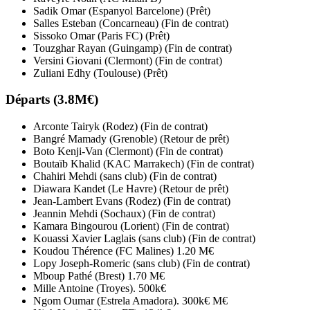
Sadik Omar (Espanyol Barcelone) (Prêt)
Salles Esteban (Concarneau) (Fin de contrat)
Sissoko Omar (Paris FC) (Prêt)
Touzghar Rayan (Guingamp) (Fin de contrat)
Versini Giovani (Clermont) (Fin de contrat)
Zuliani Edhy (Toulouse) (Prêt)
Départs (3.8M€)
Arconte Tairyk (Rodez) (Fin de contrat)
Bangré Mamady (Grenoble) (Retour de prêt)
Boto Kenji-Van (Clermont) (Fin de contrat)
Boutaïb Khalid (KAC Marrakech) (Fin de contrat)
Chahiri Mehdi (sans club) (Fin de contrat)
Diawara Kandet (Le Havre) (Retour de prêt)
Jean-Lambert Evans (Rodez) (Fin de contrat)
Jeannin Mehdi (Sochaux) (Fin de contrat)
Kamara Bingourou (Lorient) (Fin de contrat)
Kouassi Xavier Laglais (sans club) (Fin de contrat)
Koudou Thérence (FC Malines) 1.20 M€
Lopy Joseph-Romeric (sans club) (Fin de contrat)
Mboup Pathé (Brest) 1.70 M€
Mille Antoine (Troyes). 500k€
Ngom Oumar (Estrela Amadora). 300k€ M€