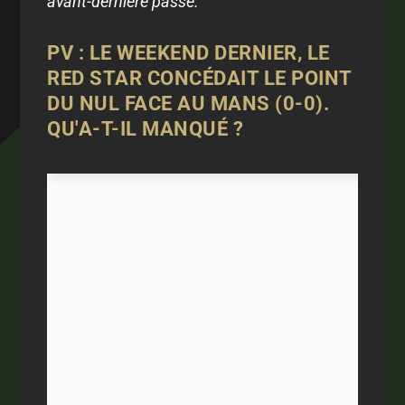
avant-dernière passe."
PV : LE WEEKEND DERNIER, LE
RED STAR CONCÉDAIT LE POINT
DU NUL FACE AU MANS (0-0).
QU'A-T-IL MANQUÉ ?