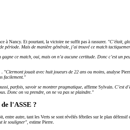
 à Nancy. Et pourtant, la victoire ne suffit pas à rassurer.
"C’était, g
e période. Mais de manière générale, j’ai trouvé ce match tactiquemen
 gagne ce match, oui, mais on n’a aucune certitude. Donc c’est un peu… C
. .
"Clermont jouait avec huit joueurs de 22 ans ou moins
, analyse Pier
us facilement."
 aussi, parfois, savoir se montrer pragmatique
, affirme Sylvain.
C’est d’
ous. Donc on va prendre, on ne va pas se plaindre."
e de l'ASSE ?
ntre autre, tant les Verts se sont révélés fébriles sur le plan défensif 
t le souligner",
estime Pierre.