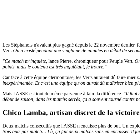
Les Stéphanois n'avaient plus gagné depuis le 22 novembre dernier, face
Vert.
On a existé pendant une vingtaine de minutes en début de second
"Ce match m’inquiète
, lance Pierre, chroniqueur pour Peuple Vert.
On
points, mais le contenu est très inquiétant, je trouve."
Car face à cette équipe clermontoise, les Verts auraient dû faire mieux
inexpérimentée. Et c’est une équipe qu’on aurait dû maîtriser bien pl
Mais l'ASSE est tout de même parvenue à faire la différence.
"Il faut
début de saison, dans les matchs serrés, ça a souvent tourné contre n
Chico Lamba, artisan discret de la victoir
Deux matchs consécutifs que l'ASSE n'encaisse plus de but. Un exploit, e
trois buts par match… Là, ça fait deux matchs sans en encaisser. Il fau