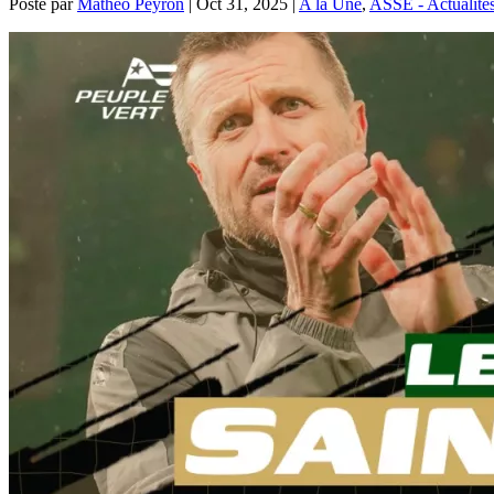
Posté par
Mathéo Peyron
|
Oct 31, 2025
|
A la Une
,
ASSE - Actualité