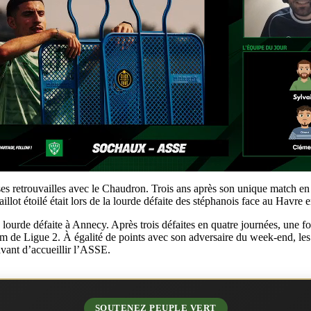
ses retrouvailles avec le Chaudron. Trois ans après son unique match en
llot étoilé était lors de la lourde défaite des stéphanois face au Havr
ourde défaite à Annecy. Après trois défaites en quatre journées, une fo
dium de Ligue 2. À égalité de points avec son adversaire du week-end, le
 avant d’accueillir l’ASSE.
SOUTENEZ PEUPLE VERT