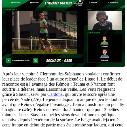
Après leur victoire à Clermont, les Stéphanois voulaient confirmer
leur place de leader face à un autre relégué de Ligue 1. Le début de
rencontre est à l’avantage des Rémois : Teuma et N’tamon font
souffrir la défense, mais Larsonneur veille. Les Verts réagissent
grâce à Stassin, servi par
Cardona
, qui ouvre le score après une
percée de Nadé (27e). Le jeune attaquant manque de peu le doublé
avant que Reims n’égalise l’avantage : Teuma transforme un penalty
imaginaire (43e). Reims ne reviendra à hauteur que pour 2 petites
minutes. Lucas Stassin remet les siens devant d’une magnifique
tentative depuis l’extérieur de la surface. Le belge avait déjà tenté
cette frappe en debut de partie mais était tombé sur Jaouen, qui cette