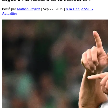
Posté par
Mathéo Peyron
|
Sep 22, 2025
|
A la Une
,
ASSE -
Actualités