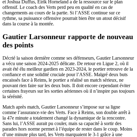
et Joshua Duffus, Eirik Horneland a de la ressource sur le plan
offensif. Le coach des Verts perd peu en qualité en cas de
changements au cours de la partie. Si l’ASSE continue sur ce
rythme, sa puissance offensive pourrait bien être un atout décisif
dans la course à la montée.
Gautier Larsonneur rapporte de nouveau
des points
Décrié la saison dernière comme ses défenseurs, Gautier Larsonneur
a vécu une saison 2024-2025 délicate. De retour en Ligue 2, où il
avait été élu meilleur gardien en 2023-2024, le portier retrouve de la
confiance et une solidité cruciale pour l’ASSE. Malgré deux buts
encaissés face à Reims, le portier a réalisé un match sérieux, ne
pouvant rien faire sur les deux buts. Il doit encore cependant éviter
certaines frayeurs sur les sorties aériennes où il n’inspire pas toujours
la sérénité.
Match après match, Gautier Larsonneur s’impose sur sa ligne
comme l’assurance-vie des Verts. Face à Reims, son double arrêt à
la 47e minute a totalement changé la dynamique de la rencontre.
Sans lui, l’ASSE aurait pu couler, mais sa capacité à sortir des
parades hors norme permet à l’équipe de rester dans le coup. Moins
d’une minute plus tard, les Verts marquaient le 3-1 grâce à une