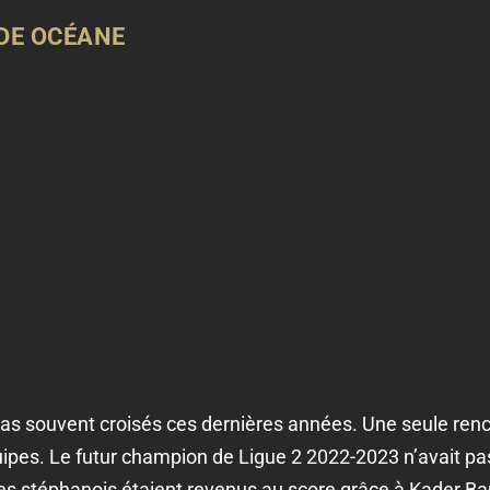
ADE OCÉANE
pas souvent croisés ces dernières années. Une seule ren
pes. Le futur champion de Ligue 2 2022-2023 n’avait pas
es stéphanois étaient revenus au score grâce à Kader B