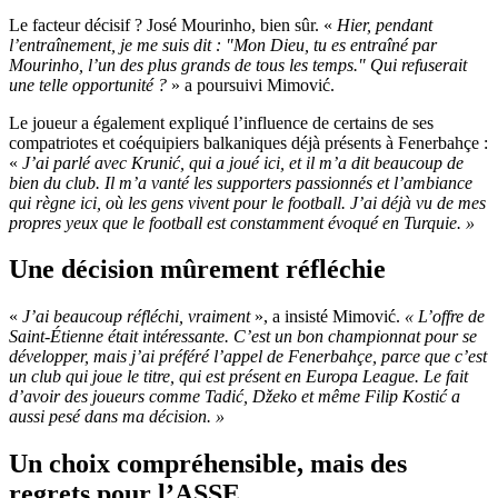
Le facteur décisif ? José Mourinho, bien sûr. «
Hier, pendant
l’entraînement, je me suis dit : "Mon Dieu, tu es entraîné par
Mourinho, l’un des plus grands de tous les temps." Qui refuserait
une telle opportunité ?
» a poursuivi Mimović.
Le joueur a également expliqué l’influence de certains de ses
compatriotes et coéquipiers balkaniques déjà présents à Fenerbahçe :
«
J’ai parlé avec Krunić, qui a joué ici, et il m’a dit beaucoup de
bien du club. Il m’a vanté les supporters passionnés et l’ambiance
qui règne ici, où les gens vivent pour le football. J’ai déjà vu de mes
propres yeux que le football est constamment évoqué en Turquie. »
Une décision mûrement réfléchie
«
J’ai beaucoup réfléchi, vraiment
», a insisté Mimović.
« L’offre de
Saint-Étienne était intéressante. C’est un bon championnat pour se
développer, mais j’ai préféré l’appel de Fenerbahçe, parce que c’est
un club qui joue le titre, qui est présent en Europa League. Le fait
d’avoir des joueurs comme Tadić, Džeko et même Filip Kostić a
aussi pesé dans ma décision. »
Un choix compréhensible, mais des
regrets pour l’ASSE