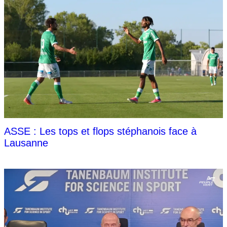
ASSE : Les tops et flops stéphanois face à
Lausanne