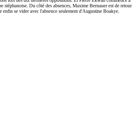
tions lors des dix dernières oppositions. Et Pierre Ekwah commence à
quipe stéphanoise. Du côté des absences, Maxime Bernauer est de retour
ble enfin se vider avec l'absence seulement d'Augustine Boakye.