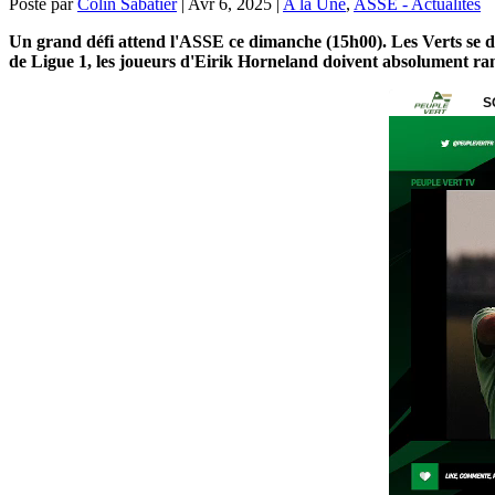
Posté par
Colin Sabatier
|
Avr 6, 2025
|
A la Une
,
ASSE - Actualités
Un grand défi attend l'ASSE ce dimanche (15h00). Les Verts se dép
de Ligue 1, les joueurs d'Eirik Horneland doivent absolument ram