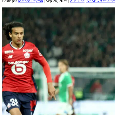
Posté par
Mathéo Peyron
|
Sep 26, 2025
|
A la Une
,
ASSE - Actualité