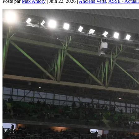
Posté par
Max Amory
|
Juin 22, 2026
|
Anciens Verts
,
ASSE - Actuali