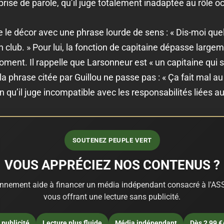
prise de parole, qu’il juge totalement inadaptée au rôle oc
e le décor avec une phrase lourde de sens : « Dis-moi quell
 club. » Pour lui, la fonction de capitaine dépasse large
oment. Il rappelle que Larsonneur est « un capitaine qui s
a phrase citée par Guillou ne passe pas : « Ça fait mal au
n qu’il juge incompatible avec les responsabilités liées a
SOUTENEZ PEUPLE VERT
VOUS APPRÉCIEZ NOS CONTENUS ?
nnement aide à financer un média indépendant consacré à l'ASS
vous offrant une lecture sans publicité.
publicité
Lecture plus fluide
Média indépendant
Dès 2,99 €