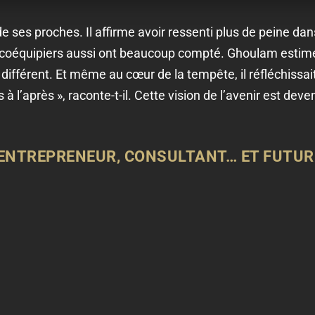
de de ses proches. Il affirme avoir ressenti plus de peine da
s coéquipiers aussi ont beaucoup compté. Ghoulam estime
ifférent. Et même au cœur de la tempête, il réfléchissait 
 l’après », raconte-t-il. Cette vision de l’avenir est deven
ENTREPRENEUR, CONSULTANT… ET FUTUR