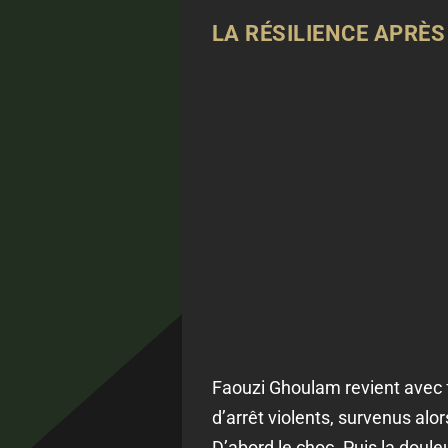
LA RÉSILIENCE APRÈ
Faouzi Ghoulam revient avec f
d’arrêt violents, survenus alo
D’abord le choc. Puis la douleu