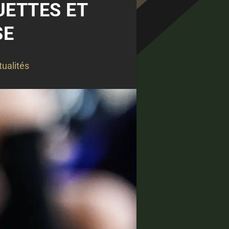
UETTES ET
SE
tualités