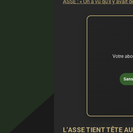
ASSE : « On a vu qu'il y avait d
Votre abo
Sans 
L’ASSE TIENT TÊTE A