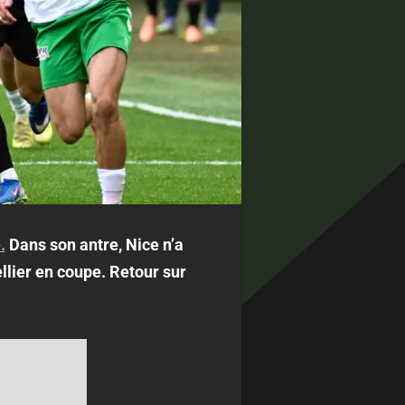
.
Dans son antre, Nice n’a
llier en coupe. Retour sur