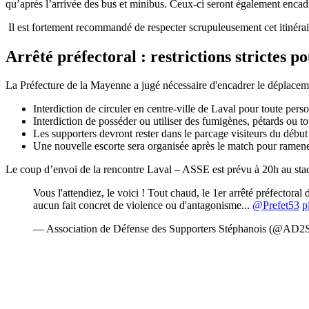
qu’après l’arrivée des bus et minibus. Ceux-ci seront également encadré
Il est fortement recommandé de respecter scrupuleusement cet itinérair
Arrêté préfectoral : restrictions strictes 
La Préfecture de la Mayenne a jugé nécessaire d'encadrer le déplacemen
Interdiction de circuler en centre-ville de Laval pour toute per
Interdiction de posséder ou utiliser des fumigènes, pétards ou to
Les supporters devront rester dans le parcage visiteurs du début 
Une nouvelle escorte sera organisée après le match pour ramener
Le coup d’envoi de la rencontre Laval – ASSE est prévu à 20h au sta
Vous l'attendiez, le voici ! Tout chaud, le 1er arrêté préfectora
aucun fait concret de violence ou d'antagonisme...
@Prefet53
p
— Association de Défense des Supporters Stéphanois (@AD2