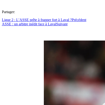
Partager:
Ligue 2 : L’ASSE prête à frapper fort à Laval ?
Précédent
ASSE : un arbitre inédit face à Laval
Suivant