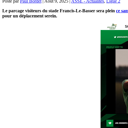
Posté par
Paul Bordet
|
Août 9, 2025
|
ASSE - Actualités
,
Ligue 2
Le parcage visiteurs du stade Francis-Le-Basser sera plein
ce sa
pour un déplacement serein.