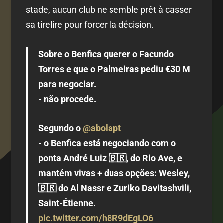
stade, aucun club ne semble prêt à casser
sa tirelire pour forcer la décision.
Sobre o Benfica querer o Facundo
Torres e que o Palmeiras pediu €30 M
para negociar.
- não procede.
Segundo o
@abolapt
- o Benfica está negociando com o
ponta André Luiz 🇧🇷, do Rio Ave, e
mantém vivas + duas opções: Wesley,
🇧🇷 do Al Nassr e Zuriko Davitashvili,
Saint-Étienne.
pic.twitter.com/h8R9dEgLO6