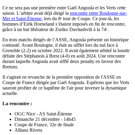
Ce ne sera pas une première entre Gaël Angoula et les Verts cette
saison. L’arbitre avait déjà dirigé la
rencontre entre Boulogne-sur-
Mer et Saint-Étienne
, lors du 8ᵉ tour de Coupe. Ce jour-là, les
hommes d’Eirik Horneland s’étaient imposés en fin de rencontre,
grâce à un but libérateur de Zuriko Davitashvili à la 74ᵉ.
En trois matchs dirigés de l’ASSE, Angoula présente un historique
contrasté. Avant Boulogne, il était au sifflet lors du nul face à
Grenoble (2-2) en octobre 2022. Il avait également arbitré la lourde
défaite des Stéphanois à Brest (4-0) en août 2024. Une rencontre
durant laquelle Angoula avait sifflé deux penalty en faveur des
Bretons.
Il s'agirait en revanche de la première opposition de l'ASSE en
Coupe de France dirigée par Gaël Angoula. Espérons que les Verts
sauront profiter de ce baptême de l'air pour inverser la dynamique
actuelle.
La rencontre :
OGC Nice - AS Saint-Étienne
Dimanche 21 décembre - 14h45
Coupe de France, 32e de finale
Allianz Rivera