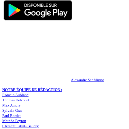
QUI SOMMES-NOUS ?
Actualités – ASSE – Foot
Peuple-Vert.fr est un site qui traite l’actualité de l’AS St-Etienne. Les
infos, le mercato, des exclus, les résultats, les classements, les
statistiques… Retrouvez tout ce qui concerne votre club de coeur !
RESPONSABLE DE LA PUBLICATION :
Alexandre Sanfilippo
NOTRE ÉQUIPE DE RÉDACTION :
Romain Aublanc
Thomas Delcourt
Max Amory
Sylvain Gras
Paul Bordet
Mathéo Peyron
Clément Estrat–Baudry