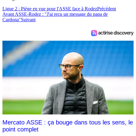
Ligue 2 : Piège en vue pour l'ASSE face à Rodez
Précédent
Avant ASSE-Rodez : "J'ai reçu un message du papa de
Cardona"
Suivant
Mercato ASSE : ça bouge dans tous les sens, le
point complet