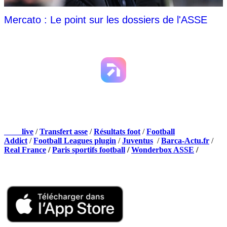
Mercato : Le point sur les dossiers de l'ASSE
NOS PARTENAIRES
Foot
live
/
Transfert asse
/
Résultats foot
/
Football
Addict
/
Football Leagues plugin
/
Juventus
/
Barca-Actu.fr
/
Real France
/
Paris sportifs football
/
Wonderbox ASSE
/
Appli mobile