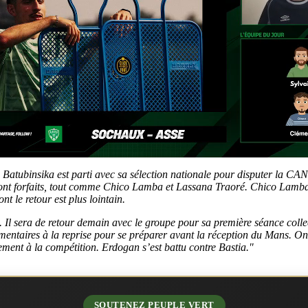
 Batubinsika est parti avec sa sélection nationale pour disputer la CAN.
nt forfaits, tout comme Chico Lamba et Lassana Traoré. Chico Lamba 
t le retour est plus lointain.
l sera de retour demain avec le groupe pour sa première séance collect
émentaires à la reprise pour se préparer avant la réception du Mans. O
ement à la compétition. Erdogan s’est battu contre Bastia."
SOUTENEZ PEUPLE VERT