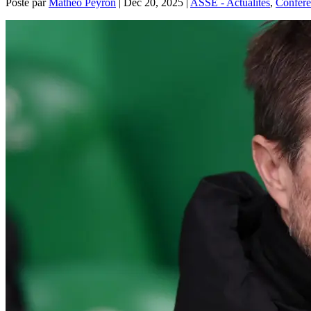
Posté par
Mathéo Peyron
|
Déc 20, 2025
|
ASSE - Actualités
,
Confére