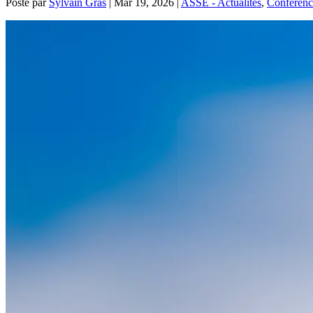
Posté par
Sylvain Gras
|
Mar 19, 2026
|
ASSE - Actualités
,
Conférenc