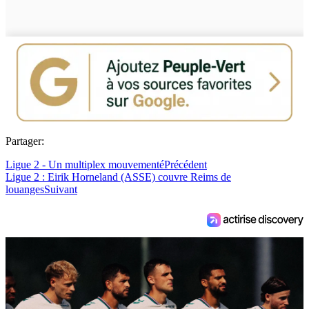
Partager:
Ligue 2 - Un multiplex mouvementé
Précédent
Ligue 2 : Eirik Horneland (ASSE) couvre Reims de
louanges
Suivant