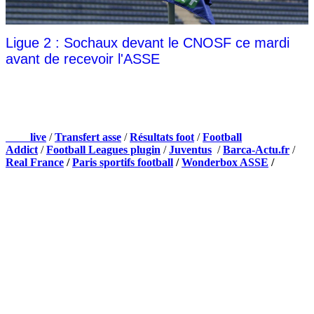
Ligue 2 : Sochaux devant le CNOSF ce mardi
avant de recevoir l'ASSE
NOS PARTENAIRES
Foot
live
/
Transfert asse
/
Résultats foot
/
Football
Addict
/
Football Leagues plugin
/
Juventus
/
Barca-Actu.fr
/
Real France
/
Paris sportifs football
/
Wonderbox ASSE
/
Appli mobile