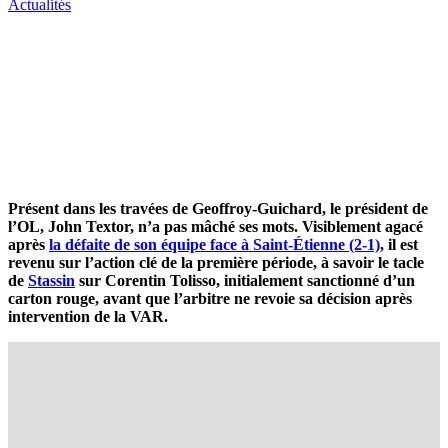
Actualités
Présent dans les travées de Geoffroy-Guichard, le président de
l’OL, John Textor, n’a pas mâché ses mots. Visiblement agacé
après
la défaite de son équipe face à Saint-Étienne (2-1)
, il est
revenu sur l’action clé de la première période, à savoir le tacle
de
Stassin
sur Corentin Tolisso, initialement sanctionné d’un
carton rouge, avant que l’arbitre ne revoie sa décision après
intervention de la VAR.