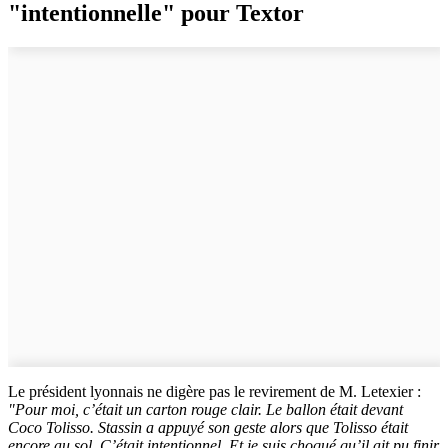
"intentionnelle" pour Textor
Le président lyonnais ne digère pas le revirement de M. Letexier :
"Pour moi, c’était un carton rouge clair. Le ballon était devant
Coco Tolisso. Stassin a appuyé son geste alors que Tolisso était
encore au sol. C’était intentionnel. Et je suis choqué qu’il ait pu finir