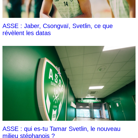
ASSE : Jaber, Csongvaï, Svetlin, ce que
révèlent les datas
ASSE : qui es-tu Tamar Svetlin, le nouveau
milieu stéphanois ?