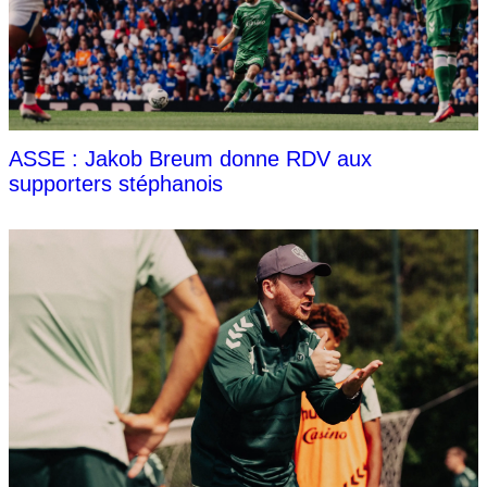
ASSE : Jakob Breum donne RDV aux
supporters stéphanois