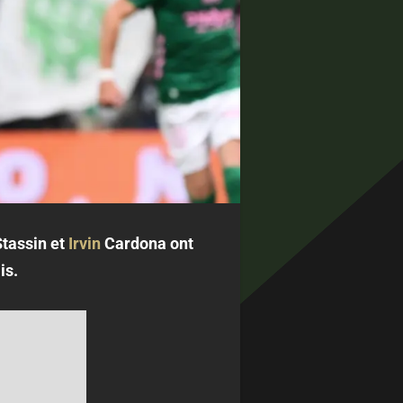
Stassin et
Irvin
Cardona ont
is.