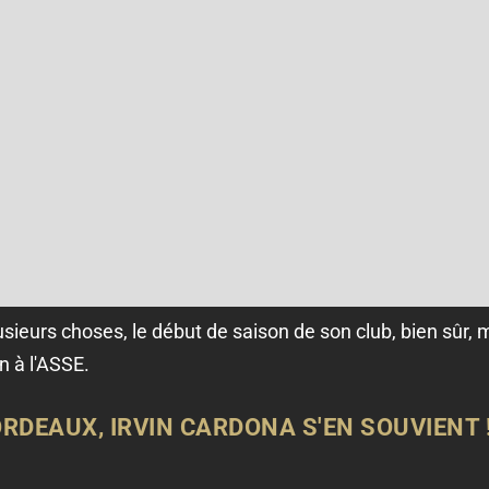
plusieurs choses, le début de saison de son club, bien sûr,
n à l'ASSE.
RDEAUX, IRVIN CARDONA S'EN SOUVIENT 