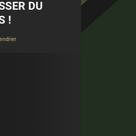
ASSER DU
 !
endrier