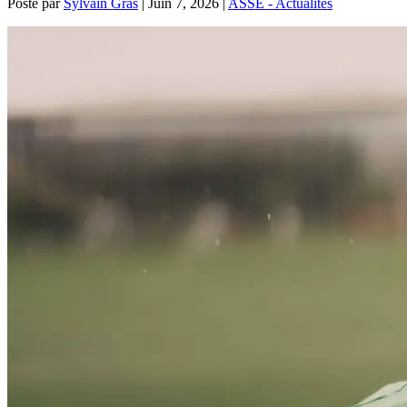
Posté par
Sylvain Gras
|
Juin 7, 2026
|
ASSE - Actualités