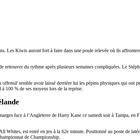
 Les Kiwis auront fort à faire dans une poule relevée où ils affronteron
 retrouver du rythme après plusieurs semaines compliquées. Le Stéphan
u offensif semble avoir laissé derrière lui les pépins physiques qui ont 
d à 100 % de ses moyens lors de la reprise.
élande
 marges face à l’Angleterre de Harry Kane ce samedi soir à Tampa, en Flor
All Whites, est entré en jeu à la 62e minute. Positionné au poste de lat
r championnat de Championship.