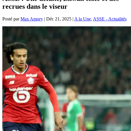
recrues dans le viseur
Posté par
Max Amory
|
Déc 21, 2025
|
A la Une
,
ASSE - Actualités