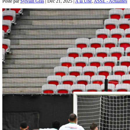
Posté par
Sylvain Gras
|
Déc 21, 2025
|
A la Une
,
ASSE - Actualités