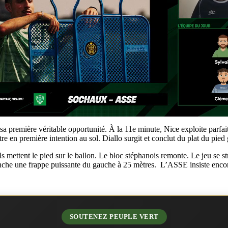
a première véritable opportunité. À la 11e minute, Nice exploite parfai
re en première intention au sol. Diallo surgit et conclut du plat du pie
ls mettent le pied sur le ballon. Le bloc stéphanois remonte. Le jeu se s
che une frappe puissante du gauche à 25 mètres. L’ASSE insiste encor
SOUTENEZ PEUPLE VERT