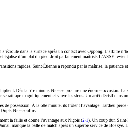
 s’écroule dans la surface après un contact avec Oppong. L’arbitre n’hés
et égalise d’un plat du pied droit parfaitement maîtrisé. L’ASSE revien
transitions rapides. Saint-Étienne a répondu par la maîtrise, la patience e
ltiplient. Dès la 51e minute, Nice se procure une énorme occasion. Lars
ur se rattrape magnifiquement et sauve les siens. Un arrêt décisif dans 
 de possession. À la 68e minute, ils frôlent l’avantage. Tardieu perce dan
 Dupé. Nice souffre.
ent la faille et donne l’avantage aux Niçois (
2-1
). Un coup dur. Saint-É
Jamali manque la balle de match après un superbe service de Boakye. Le