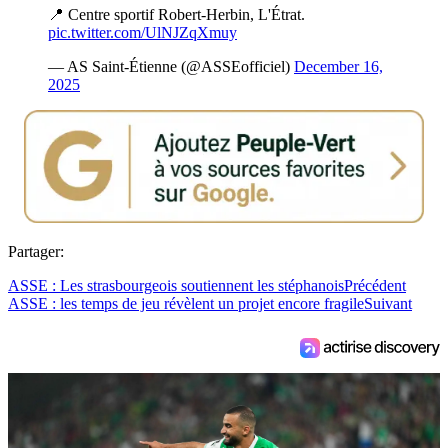
📍 Centre sportif Robert-Herbin, L'Étrat.
pic.twitter.com/UlNJZqXmuy
— AS Saint-Étienne (@ASSEofficiel)
December 16,
2025
Partager:
ASSE : Les strasbourgeois soutiennent les stéphanois
Précédent
ASSE : les temps de jeu révèlent un projet encore fragile
Suivant