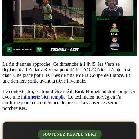
La fin d’année approche. Ce dimanche à 14h45, les Verts se
déplacent à l’Allianz Riviera pour défier l’OGC Nice. L’enjeu est
clair. Une place pour les 16es de finale de la Coupe de France. Et
une dernière sortie avant la trêve hivernale.
Le contexte, lui, est loin d’être idéal. Eirik Horneland doit composer
avec une
infirmerie bien remplie
. Le technicien norvégien l’a
confirmé jeudi en conférence de presse. Les absences seront
nombreuses.
SOUTENEZ PEUPLE VERT