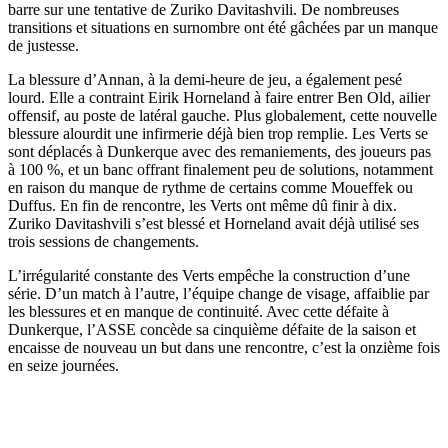
barre sur une tentative de Zuriko Davitashvili. De nombreuses
transitions et situations en surnombre ont été gâchées par un manque
de justesse.
La blessure d’Annan, à la demi-heure de jeu, a également pesé
lourd. Elle a contraint Eirik Horneland à faire entrer Ben Old, ailier
offensif, au poste de latéral gauche. Plus globalement, cette nouvelle
blessure alourdit une infirmerie déjà bien trop remplie. Les Verts se
sont déplacés à Dunkerque avec des remaniements, des joueurs pas
à 100 %, et un banc offrant finalement peu de solutions, notamment
en raison du manque de rythme de certains comme Moueffek ou
Duffus. En fin de rencontre, les Verts ont même dû finir à dix.
Zuriko Davitashvili s’est blessé et Horneland avait déjà utilisé ses
trois sessions de changements.
L’irrégularité constante des Verts empêche la construction d’une
série. D’un match à l’autre, l’équipe change de visage, affaiblie par
les blessures et en manque de continuité. Avec cette défaite à
Dunkerque, l’ASSE concède sa cinquième défaite de la saison et
encaisse de nouveau un but dans une rencontre, c’est la onzième fois
en seize journées.