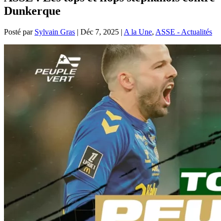
Dunkerque
Posté par
Sylvain Gras
|
Déc 7, 2025
|
A la Une
,
ASSE - Actualités