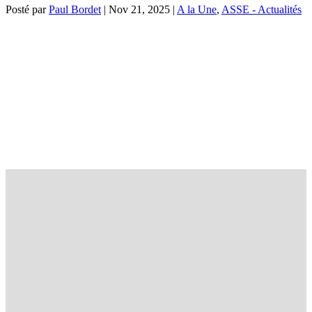
Posté par
Paul Bordet
|
Nov 21, 2025
|
A la Une
,
ASSE - Actualités