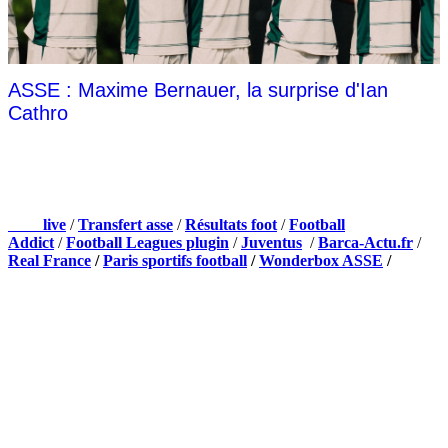
ASSE : Maxime Bernauer, la surprise d'Ian
Cathro
NOS PARTENAIRES
Foot
live
/
Transfert asse
/
Résultats foot
/
Football
Addict
/
Football Leagues plugin
/
Juventus
/
Barca-Actu.fr
/
Real France
/
Paris sportifs football
/
Wonderbox ASSE
/
Appli mobile