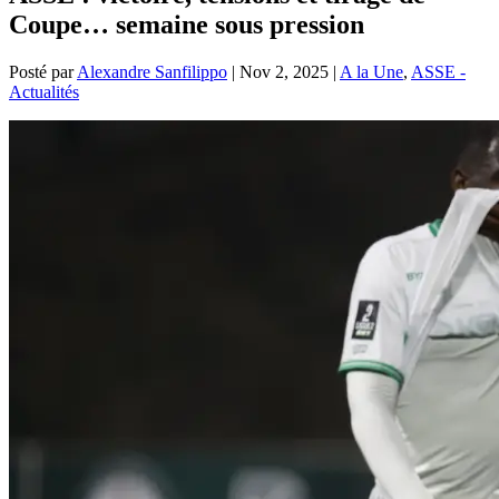
Coupe… semaine sous pression
Posté par
Alexandre Sanfilippo
|
Nov 2, 2025
|
A la Une
,
ASSE -
Actualités