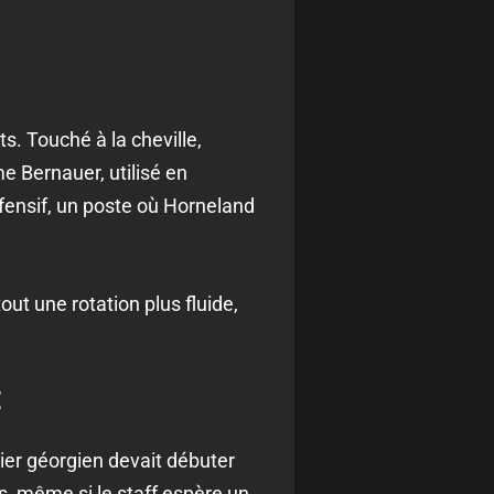
s. Touché à la cheville,
e Bernauer, utilisé en
éfensif, un poste où Horneland
out une rotation plus fluide,
E
ilier géorgien devait débuter
s, même si le staff espère un