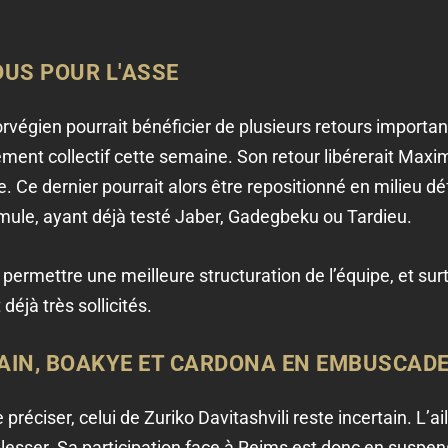
US POUR L'ASSE
rvégien pourrait bénéficier de plusieurs retours important
ment collectif cette semaine. Son retour libérerait Maxim
. Ce dernier pourrait alors être repositionné en milieu d
mule, ayant déjà testé Jaber, Gadegbeku ou Tardieu.
permettre une meilleure structuration de l’équipe, et surt
éjà très sollicités.
TAIN, BOAKYE ET CARDONA EN EMBUSCAD
préciser, celui de Zuriko Davitashvili reste incertain. L’a
lesser. Sa participation face à Reims est donc en suspen