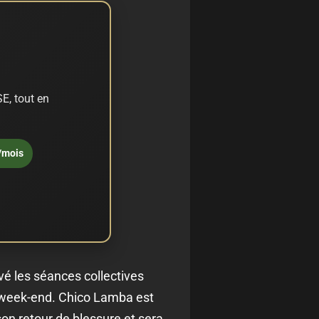
E, tout en
/mois
vé les séances collectives
e week-end. Chico Lamba est
son retour de blessure et sera