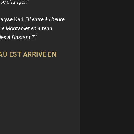
 ose changer."
lyse Karl. "
Il entre à l’heure
 que Montanier en a tenu
s à l’instant T."
AU EST ARRIVÉ EN