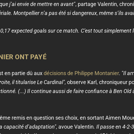
 que j’ai envie de mettre en avant"
, partage Valentin, chro
riale. Montpellier n’a pas été si dangereux, même s’ils av
 0,17 expected goals sur ce match. C’est tout simplement 
NIER ONT PAYÉ
t en partie dû aux
décisions de Philippe Montanier
.
"Il arr
ite, il titularise Le Cardinal",
observe Karl, chroniqueur p
ionné. (...) Il continue aussi de faire confiance à Ben Old 
me remis en question ses choix, en sortant Aimen Moueff
sa capacité d’adaptation",
avoue Valentin
. Il passe en 4-2-