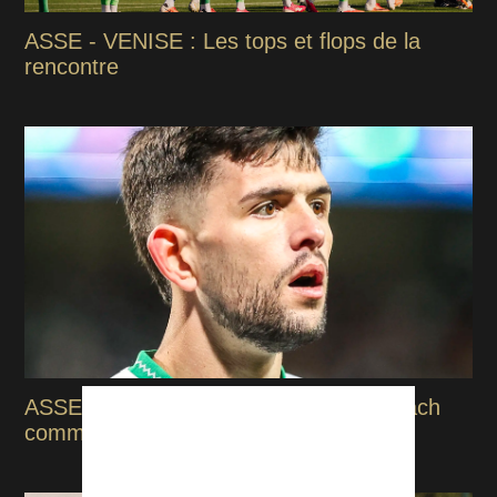
ASSE - VENISE : Les tops et flops de la
rencontre
ASSE : "Je n'avais jamais connu un coach
comme ça"