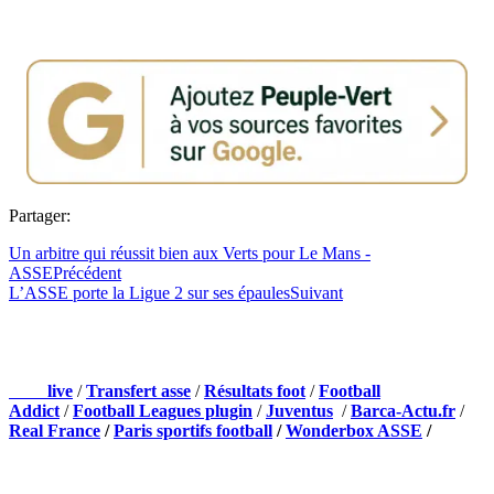
Partager:
Un arbitre qui réussit bien aux Verts pour Le Mans -
ASSE
Précédent
L’ASSE porte la Ligue 2 sur ses épaules
Suivant
NOS PARTENAIRES
Foot
live
/
Transfert asse
/
Résultats foot
/
Football
Addict
/
Football Leagues plugin
/
Juventus
/
Barca-Actu.fr
/
Real France
/
Paris sportifs football
/
Wonderbox ASSE
/
Appli mobile