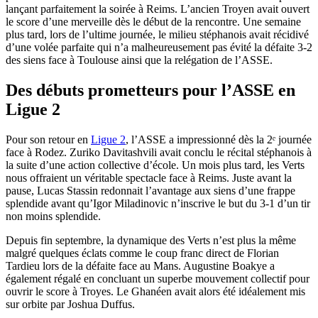
lançant parfaitement la soirée à Reims. L’ancien Troyen avait ouvert
le score d’une merveille dès le début de la rencontre. Une semaine
plus tard, lors de l’ultime journée, le milieu stéphanois avait récidivé
d’une volée parfaite qui n’a malheureusement pas évité la défaite 3-2
des siens face à Toulouse ainsi que la relégation de l’ASSE.
Des débuts prometteurs pour l’ASSE en
Ligue 2
Pour son retour en
Ligue 2
, l’ASSE a impressionné dès la 2ᵉ journée
face à Rodez. Zuriko Davitashvili avait conclu le récital stéphanois à
la suite d’une action collective d’école. Un mois plus tard, les Verts
nous offraient un véritable spectacle face à Reims. Juste avant la
pause, Lucas Stassin redonnait l’avantage aux siens d’une frappe
splendide avant qu’Igor Miladinovic n’inscrive le but du 3-1 d’un tir
non moins splendide.
Depuis fin septembre, la dynamique des Verts n’est plus la même
malgré quelques éclats comme le coup franc direct de Florian
Tardieu lors de la défaite face au Mans. Augustine Boakye a
également régalé en concluant un superbe mouvement collectif pour
ouvrir le score à Troyes. Le Ghanéen avait alors été idéalement mis
sur orbite par Joshua Duffus.