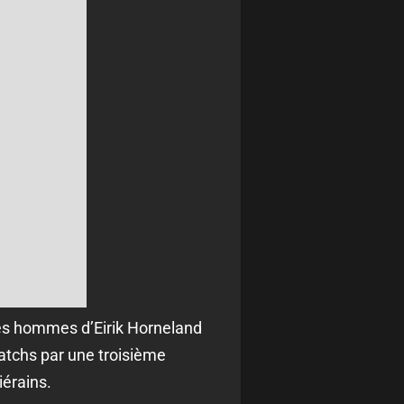
 les hommes d’Eirik Horneland
atchs par une troisième
iérains.