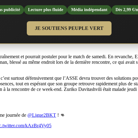
s publicité
Lecture plus fluide
Média indépendant
Dès 2,99 €/
JE SOUTIENS PEUPLE VERT
raînement et pourrait postuler pour le match de samedi. En revanche, E
n, blessé au même endroit lors de la dernière rencontre, ce qui avait s
 c’est surtout défensivement que l’ASSE devra trouver des solutions pou
bsences, tout en espérant que son groupe retrouve rapidement plus de st
ion à la rencontre de ce week-end. Zuriko Davitashvili était malade jeudi 
ème journée de
@Ligue2BKT
! 👊
c.twitter.com/kAzBr4Vy05