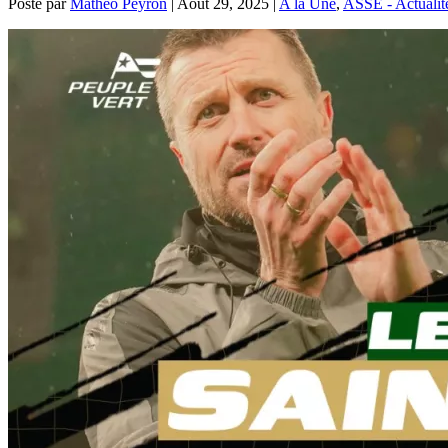
Posté par
Mathéo Peyron
|
Août 29, 2025
|
A la Une
,
ASSE - Actualit