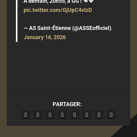
À demain, 20h55, à GG ! 👊💚
pic.twitter.com/GjUpC4vIzD
— AS Saint-Étienne (@ASSEofficiel)
January 16, 2026
PARTAGER: