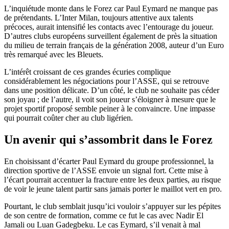
L’inquiétude monte dans le Forez car Paul Eymard ne manque pas
de prétendants. L’Inter Milan, toujours attentive aux talents
précoces, aurait intensifié les contacts avec l’entourage du joueur.
D’autres clubs européens surveillent également de près la situation
du milieu de terrain français de la génération 2008, auteur d’un Euro
très remarqué avec les Bleuets.
L’intérêt croissant de ces grandes écuries complique
considérablement les négociations pour l’ASSE, qui se retrouve
dans une position délicate. D’un côté, le club ne souhaite pas céder
son joyau ; de l’autre, il voit son joueur s’éloigner à mesure que le
projet sportif proposé semble peiner à le convaincre. Une impasse
qui pourrait coûter cher au club ligérien.
Un avenir qui s’assombrit dans le Forez
En choisissant d’écarter Paul Eymard du groupe professionnel, la
direction sportive de l’ASSE envoie un signal fort. Cette mise à
l’écart pourrait accentuer la fracture entre les deux parties, au risque
de voir le jeune talent partir sans jamais porter le maillot vert en pro.
Pourtant, le club semblait jusqu’ici vouloir s’appuyer sur les pépites
de son centre de formation, comme ce fut le cas avec Nadir El
Jamali ou Luan Gadegbeku. Le cas Eymard, s’il venait à mal