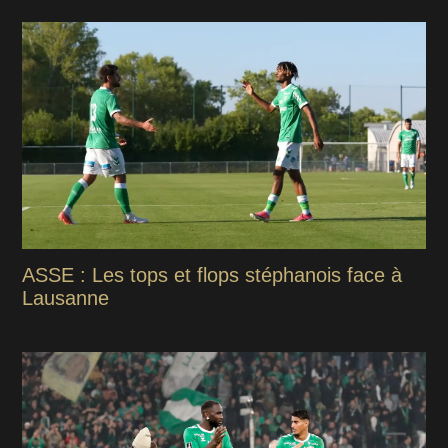
ASSE : Les tops et flops stéphanois face à
Lausanne