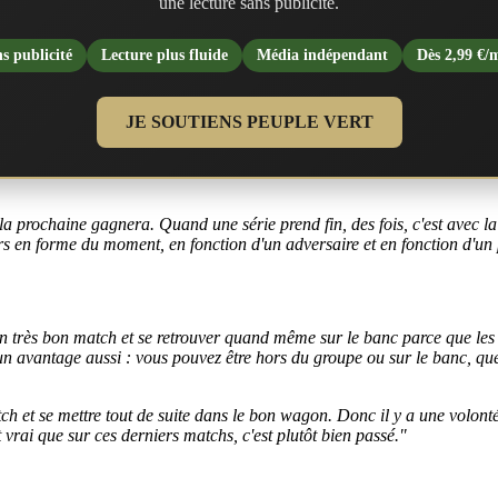
une lecture sans publicité.
s publicité
Lecture plus fluide
Média indépendant
Dès 2,99 €/
JE SOUTIENS PEUPLE VERT
a prochaine gagnera. Quand une série prend fin, des fois, c'est avec la
rs en forme du moment, en fonction d'un adversaire et en fonction d'un 
un très bon match et se retrouver quand même sur le banc parce que les 
t un avantage aussi : vous pouvez être hors du groupe ou sur le banc, que
atch et se mettre tout de suite dans le bon wagon. Donc il y a une volo
 vrai que sur ces derniers matchs, c'est plutôt bien passé."