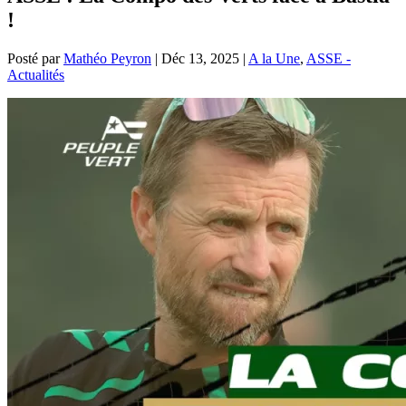
!
Posté par
Mathéo Peyron
|
Déc 13, 2025
|
A la Une
,
ASSE -
Actualités