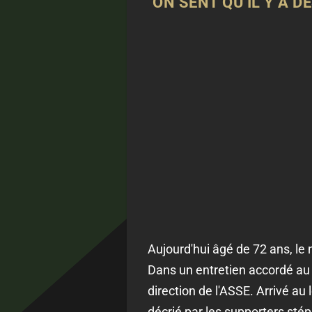
"ON SENT QU'IL Y A 
Aujourd'hui âgé de 72 ans, le 
Dans un entretien accordé a
direction de l'ASSE. Arrivé a
décrié par les supporters sté