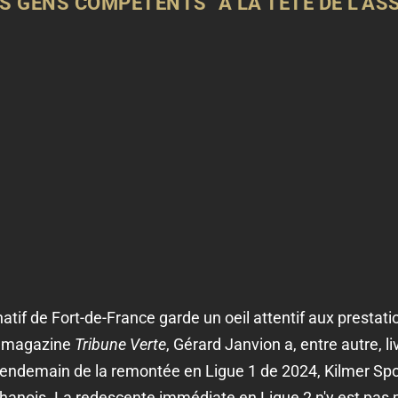
DES GENS COMPÉTENTS" À LA TÊTE DE L'AS
natif de Fort-de-France garde un oeil attentif aux prestat
u magazine
Tribune Verte
, Gérard Janvion a, entre autre, l
u lendemain de la remontée en Ligue 1 de 2024, Kilmer Spo
phanois. La redescente immédiate en Ligue 2 n'y est pas p