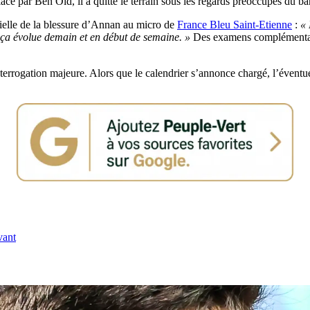
cé par Ben Old, il a quitté le terrain sous les regards préoccupés du ba
tielle de la blessure d’Annan au micro de
France Bleu Saint-Etienne
:
« 
t ça évolue demain et en début de semaine. »
Des examens complémentaire
rrogation majeure. Alors que le calendrier s’annonce chargé, l’éventue
vant