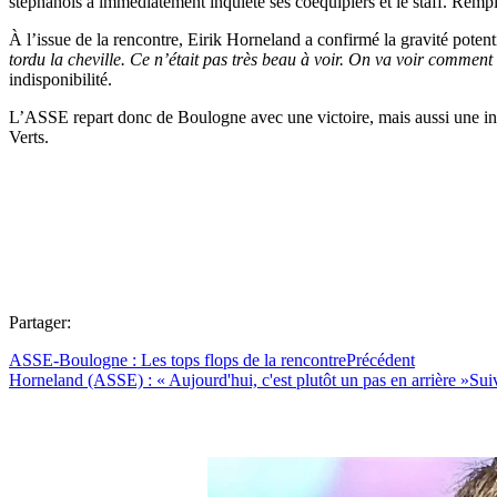
stéphanois a immédiatement inquiété ses coéquipiers et le staff. Rempla
À l’issue de la rencontre, Eirik Horneland a confirmé la gravité poten
tordu la cheville. Ce n’était pas très beau à voir. On va voir commen
indisponibilité.
L’ASSE repart donc de Boulogne avec une victoire, mais aussi une inte
Verts.
Partager:
ASSE-Boulogne : Les tops flops de la rencontre
Précédent
Horneland (ASSE) : « Aujourd'hui, c'est plutôt un pas en arrière »
Sui